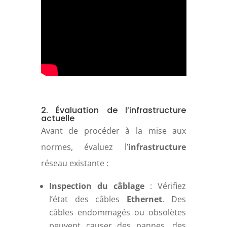
2. Évaluation de l’infrastructure
actuelle
Avant de procéder à la mise aux
normes, évaluez l’
infrastructure
réseau existante :
Inspection du câblage
: Vérifiez
l’état des câbles
Ethernet
. Des
câbles endommagés ou obsolètes
peuvent causer des pannes, des