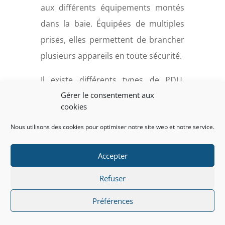
aux différents équipements montés
dans la baie. Équipées de multiples
prises, elles permettent de brancher
plusieurs appareils en toute sécurité.
Il existe différents types de PDU,
Gérer le consentement aux
allant du modèle basique fournissant
cookies
une distribution simple de
Nous utilisons des cookies pour optimiser notre site web et notre service.
l’alimentation, au modèle géré qui
permet un contrôle à distance des
Accepter
prises individuelles, idéal pour la
gestion de l’énergie.
Refuser
Les
onduleurs (UPS)
sont également
Préférences
indispensables. Ils fournissent une