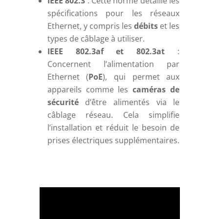
IEEE 802.3
: Cette norme détaille les
spécifications pour les réseaux
Ethernet, y compris les
débits
et les
types de câblage à utiliser.
IEEE 802.3af et 802.3at
:
Concernent l’alimentation par
Ethernet (
PoE
), qui permet aux
appareils comme les
caméras de
sécurité
d’être alimentés via le
câblage réseau. Cela simplifie
l’installation et réduit le besoin de
prises électriques supplémentaires.