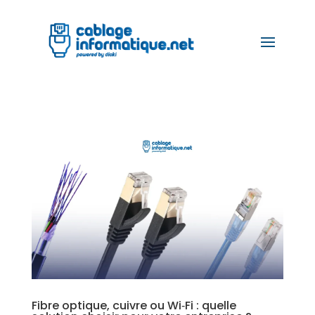
Fibre optique, cuivre ou Wi‑Fi : quelle