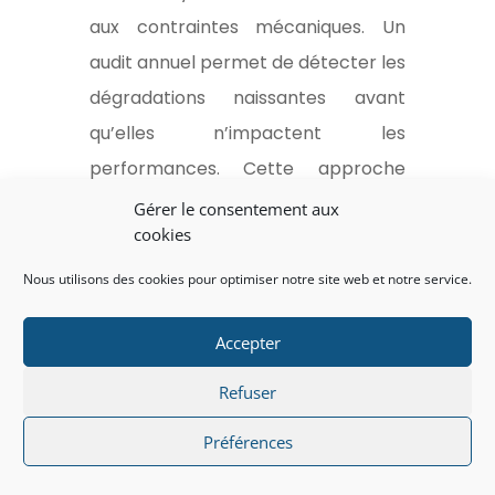
aux contraintes mécaniques. Un
audit annuel permet de détecter les
dégradations naissantes avant
qu’elles n’impactent les
performances. Cette approche
proactive, mise en place dans un
Gérer le consentement aux
cookies
groupement d’entreprises à Lyon, a
réduit de 60% les interventions
Nous utilisons des cookies pour optimiser notre site web et notre service.
d’urgence et prolongé la durée de
Accepter
vie moyenne des installations de 3
ans.
Refuser
Préférences
4. Wi-Fi