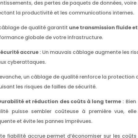
entissements, des pertes de paquets de données, voire 
ectant la productivité et les communications internes.
câblage de qualité garantit
une transmission fluide e
formance globale de votre infrastructure.
 Sécurité accrue
: Un mauvais câblage augmente les risq
aux cyberattaques.
revanche, un câblage de qualité renforce la protection d
uisant les risques de failles de sécurité.
 Durabilité et réduction des coûts à long terme
: Bien
lité puisse sembler coûteuse à première vue, ell
quente et évite les pannes imprévues.
te fiabilité accrue permet d’économiser sur les coût