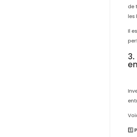
de 
les
Il 
per
3.
en
Inv
ent
Voi
1️⃣