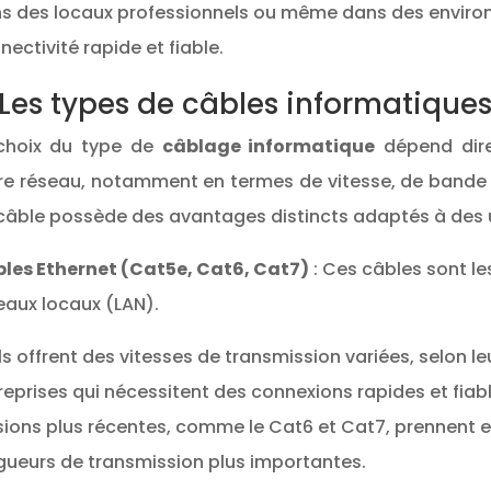
s des locaux professionnels ou même dans des environ
nectivité rapide et fiable.
 Les types de câbles informatiques 
choix du type de
câblage informatique
dépend dire
re réseau, notamment en termes de vitesse, de bande 
câble possède des avantages distincts adaptés à des u
les Ethernet (Cat5e, Cat6, Cat7)
: Ces câbles sont le
eaux locaux (LAN).
Ils offrent des vitesses de transmission variées, selon le
reprises qui nécessitent des connexions rapides et fia
sions plus récentes, comme le Cat6 et Cat7, prennent e
gueurs de transmission plus importantes.