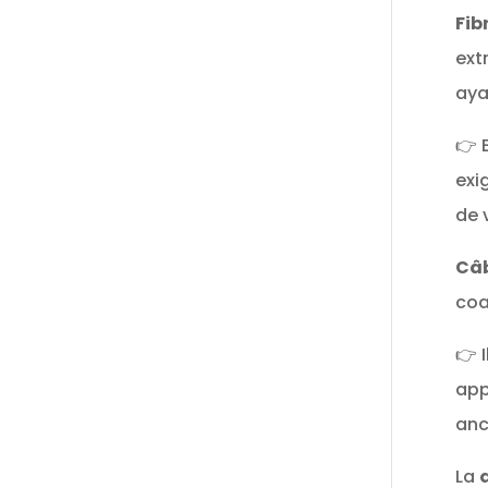
Fib
ext
aya
👉 
exi
de 
Câb
coa
👉 
app
anc
La